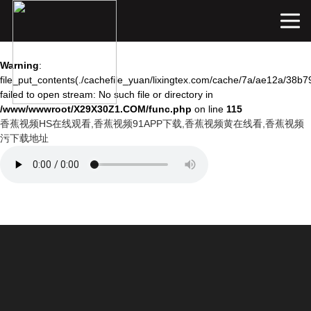
Warning
: mkdir(): No space left on device in
/www/wwwroot/X29X30Z1.COM/func.php
on line
127
Warning
:
file_put_contents(./cachefile_yuan/lixingtex.com/cache/7a/ae12a/38b79
failed to open stream: No such file or directory in
/www/wwwroot/X29X30Z1.COM/func.php
on line
115
香蕉视频HS在线观看,香蕉视频91APP下载,香蕉视频黄在线看,香蕉视频
污下载地址